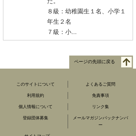
た。
８級：幼稚園生１名、小学１
年生２名
７級：小...
ページの先頭に戻る
このサイトについて
よくあるご質問
利用規約
免責事項
個人情報について
リンク集
登録団体募集
メールマガジンバックナンバ
ー
サイトマップ