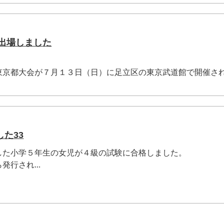
に出場しました
東京都大会が７月１３日（日）に足立区の東京武道館で開催さ
た33
した小学５年生の女児が４級の試験に合格しました。
行され...