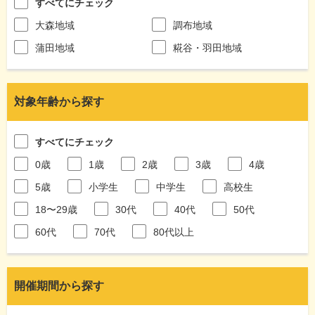
すべてにチェック
大森地域
調布地域
蒲田地域
糀谷・羽田地域
対象年齢から探す
すべてにチェック
0歳
1歳
2歳
3歳
4歳
5歳
小学生
中学生
高校生
18〜29歳
30代
40代
50代
60代
70代
80代以上
開催期間から探す