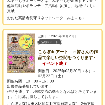
みま～もサポーターとは、みま～もが応援する文化・
趣味活動やボランティア活動に参加し、地域づくりに
貢献...
おおた高齢者見守りネットワーク（みま～も）
公開日：2025年01月29日
活動サポート
こらぼdeアート ～皆さんの作
品で楽しい空間をつくります～
イベント終了
開催日：2025年02月20日（木）～
02月22日（土）
開催時間：10：00～16：00
出展作品募集しています！
作品を通して、地域交流の機会となればと考えていま
す。ご応募お待ちしておりま...
こらぼ大森(大田区区民活動支援施設大森）協働支援