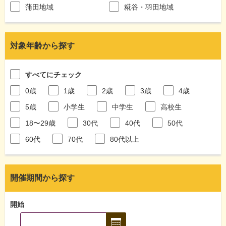
蒲田地域
糀谷・羽田地域
対象年齢から探す
すべてにチェック
0歳
1歳
2歳
3歳
4歳
5歳
小学生
中学生
高校生
18〜29歳
30代
40代
50代
60代
70代
80代以上
開催期間から探す
開始