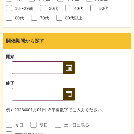
18〜29歳
30代
40代
50代
60代
70代
80代以上
開催期間から探す
開始
終了
例）2023年01月01日 ※半角数字でご入力ください。
今日
明日
土・日に限る