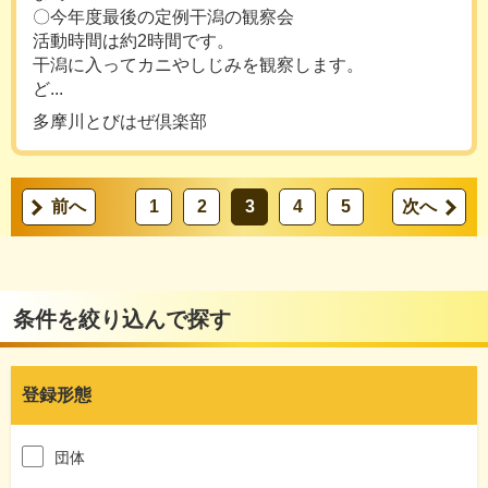
〇今年度最後の定例干潟の観察会
活動時間は約2時間です。
干潟に入ってカニやしじみを観察します。
ど...
多摩川とびはぜ倶楽部
前へ
1
2
3
4
5
次へ
条件を絞り込んで探す
登録形態
団体