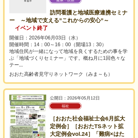
健康・医療
訪問看護と地域医療連携セミナ
ー ～地域で支える”これからの安心”～
イベント終了
開催日：2026年06月03日（水）
開催時間：14：00～16：00（開場13：30）
地域住民が一緒になって地域を良くするための事を学
ぶ「地域づくりセミナー」です。概ね月に1回色々な
テー...
おおた高齢者見守りネットワーク（みま～も）
公開日：2026年05月12日
福祉
［おおた社会福祉士会6月拡大
定例会］［おおたTSネット拡
大定例会vol.24］「難病×はた