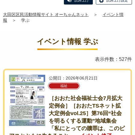
読み上げ
読み上げ設定
大田区区民活動情報サイト オーちゃんネット
＞
イベント情
報
＞
学ぶ
イベント情報 学ぶ
表示件数：527件
公開日：2026年06月21日
福祉
［おおた社会福祉士会7月拡大
定例会］［おおたTSネット拡
大定例会vol.25］第76回“社会
を明るくする運動”地域集会
「私にとっての贖罪は、このピ