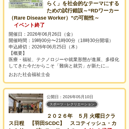
らく」を社会的なテーマにする
ための試行錯誤～“RDワーカー
（Rare Disease Worker）”の可能性～
イベント終了
開催日：2026年06月26日（金）
開催時間：19時00分〜21時00分（18時30分開場）
申込締切：2026年06月25日（木）
【概要】
医療・福祉、テクノロジーや就業形態が進展、多様化
してきた今だからこそ「難病と就労」が新たに...
おおた社会福祉士会
公開日：2026年05月10日
スポーツ・レクリエーション
２０２６年 ５月 火曜日クラ
ス日程 【羽田SCDC】 スコティッシュ・カ