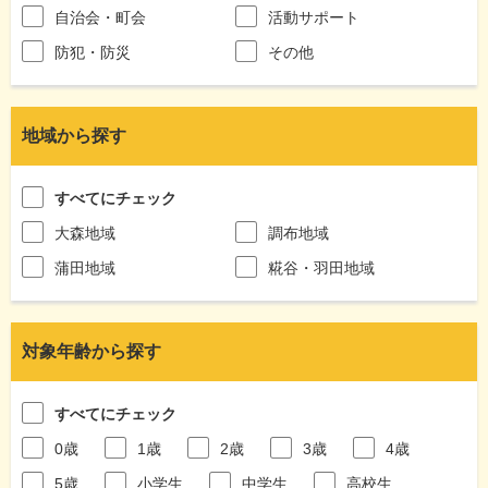
自治会・町会
活動サポート
防犯・防災
その他
地域から探す
すべてにチェック
大森地域
調布地域
蒲田地域
糀谷・羽田地域
対象年齢から探す
すべてにチェック
0歳
1歳
2歳
3歳
4歳
5歳
小学生
中学生
高校生