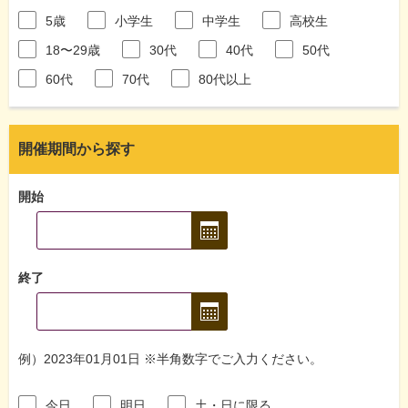
5歳
小学生
中学生
高校生
18〜29歳
30代
40代
50代
60代
70代
80代以上
開催期間から探す
開始
終了
例）2023年01月01日 ※半角数字でご入力ください。
今日
明日
土・日に限る