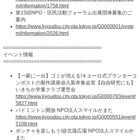
m/information/1758.html
第15回NPO・区民活動フォーラム出展団体募集のご
案内
https://www.kyoudou.city.ota.tokyo.jp/G0000001/syste
m/information/2026.html
===================================
イベント情報
===================================
【一家に一台】ゴミが消える!キエーロ式プランターコ
ンポストの製作講座@入新井集会室【自由研究にも】
いきちか学童クラブ運営会
https://www.kyoudou.city.ota.tokyo.jp/G0000783/event/
5827.html
バドミントン開放 NPO法人スマイルかまた
https://www.kyoudou.city.ota.tokyo.jp/G0000551/event/
5108.html
ボッチャを楽しもう!@北蒲広場 NPO法人スマイルか
また