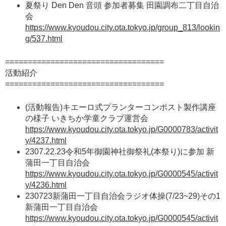
夏祭り Den Den 音頭 参加者募集 田園調布二丁目自治
会
https://www.kyoudou.city.ota.tokyo.jp/group_813/lookin
g/537.html
===================================
活動紹介
===================================
(活動報告)キエーロ式プランターコンポスト製作講座
の様子 いきちか学童クラブ運営会
https://www.kyoudou.city.ota.tokyo.jp/G0000783/activit
y/4237.html
2307.22.23令和5年御園神社御祭礼(本祭り)に参加 新
蒲田一丁目自治会
https://www.kyoudou.city.ota.tokyo.jp/G0000545/activit
y/4236.html
230723新蒲田一丁目自治会ラジオ体操(7/23~29)その1
新蒲田一丁目自治会
https://www.kyoudou.city.ota.tokyo.jp/G0000545/activit