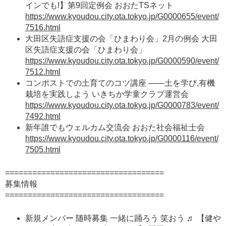
インでも!】第9回定例会 おおたTSネット
https://www.kyoudou.city.ota.tokyo.jp/G0000655/event/
7516.html
大田区失語症支援の会「ひまわり会」2月の例会 大田
区失語症支援の会「ひまわり会」
https://www.kyoudou.city.ota.tokyo.jp/G0000590/event/
7512.html
コンポストでの土育てのコツ講座 ――土を学び,有機
栽培を実践しよう いきちか学童クラブ運営会
https://www.kyoudou.city.ota.tokyo.jp/G0000783/event/
7492.html
新年誰でもウェルカム交流会 おおた社会福祉士会
https://www.kyoudou.city.ota.tokyo.jp/G0000116/event/
7505.html
===================================
募集情報
===================================
新規メンバー 随時募集 一緒に踊ろう 笑おう ♬ 【健や