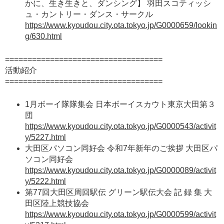
かに、生き生きと、ダンシング】 羽田スコティッシ
ュ・カントリー・ダンス・サークル
https://www.kyoudou.city.ota.tokyo.jp/G0000659/lookin
g/630.html
===================================
活動紹介
===================================
1月ボーイ隊隊集会 日本ボーイスカウト東京大田第３
団
https://www.kyoudou.city.ota.tokyo.jp/G0000543/activit
y/5227.html
大田区パソコン同好会 令和7年新年のご挨拶 大田区パ
ソコン同好会
https://www.kyoudou.city.ota.tokyo.jp/G0000089/activit
y/5222.html
第77回大田区周回駅伝 グリーン駅伝大会 記 録 集 大
田区陸上競技協会
https://www.kyoudou.city.ota.tokyo.jp/G0000599/activit