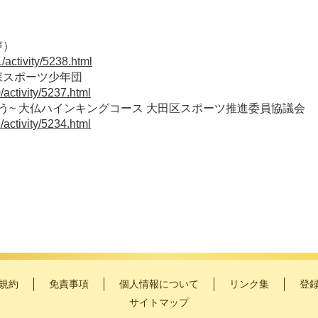
声）
/activity/5238.html
森スポーツ少年団
activity/5237.html
う~ 大仏ハインキングコース 大田区スポーツ推進委員協議会
activity/5234.html
規約
免責事項
個人情報について
リンク集
登
サイトマップ