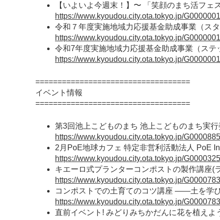
【いよいよ今週末！】〜 「笑顔のまち活フェス
https://www.kyoudou.city.ota.tokyo.jp/G000000
令和７年度実施地域力応援基金助成事業（スタ
https://www.kyoudou.city.ota.tokyo.jp/G000000
令和7年度実施地域力応援基金助成事業（ステ
https://www.kyoudou.city.ota.tokyo.jp/G000000
===================================
イベント情報
===================================
第3回池上こどものまち 池上こどものまち実行
https://www.kyoudou.city.ota.tokyo.jp/G000088
2月PoE地球カフェ 特定非営利活動法人 PoE Interna
https://www.kyoudou.city.ota.tokyo.jp/G000032
キエーロ式プランターコンポストの製作講座(ラ
https://www.kyoudou.city.ota.tokyo.jp/G000078
コンポストでの土育てのコツ講座 ――土を学び
https://www.kyoudou.city.ota.tokyo.jp/G000078
直前イベント! みどりみちかだんに花を植えよう! ta