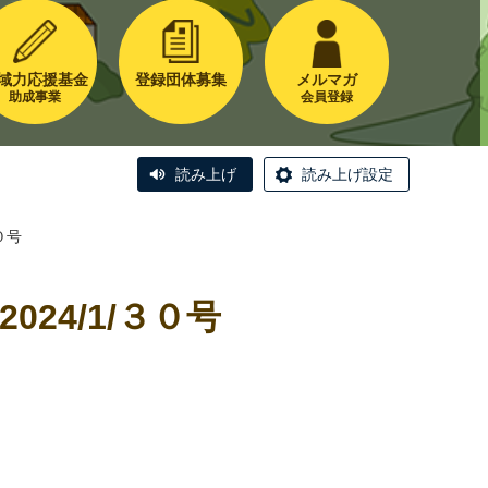
域力応援基金
登録団体募集
メルマガ
助成事業
会員登録
読み上げ
読み上げ設定
０号
24/1/３０号