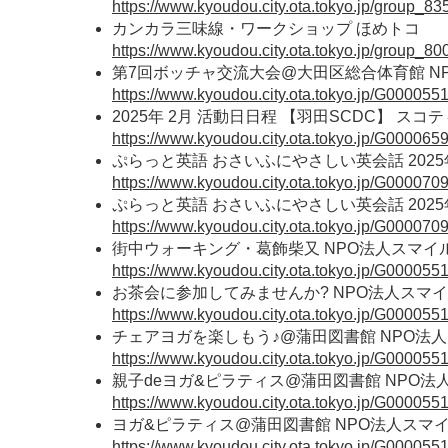
https://www.kyoudou.city.ota.tokyo.jp/group_83
カンカラ三味線・ワークショップ ほめトコ
https://www.kyoudou.city.ota.tokyo.jp/group_80
第7回ボッチャ交流大会@大田区総合体育館 N
https://www.kyoudou.city.ota.tokyo.jp/G000055
2025年 2月 活動日日程 【羽田SCDC】
https://www.kyoudou.city.ota.tokyo.jp/G000065
ぷらっと英語 おさいふにやさしい英会話 202
https://www.kyoudou.city.ota.tokyo.jp/G000070
ぷらっと英語 おさいふにやさしい英会話 202
https://www.kyoudou.city.ota.tokyo.jp/G000070
街中ウォーキング・葛飾柴又 NPO法人スマイ
https://www.kyoudou.city.ota.tokyo.jp/G000055
お茶会に参加してみませんか? NPO法人スマ
https://www.kyoudou.city.ota.tokyo.jp/G000055
チェアヨガを楽しもう♪@蒲田図書館 NPO法
https://www.kyoudou.city.ota.tokyo.jp/G000055
親子deヨガ&ピラティス@蒲田図書館 NPO法
https://www.kyoudou.city.ota.tokyo.jp/G000055
ヨガ&ピラティス@蒲田図書館 NPO法人スマ
https://www.kyoudou.city.ota.tokyo.jp/G000055