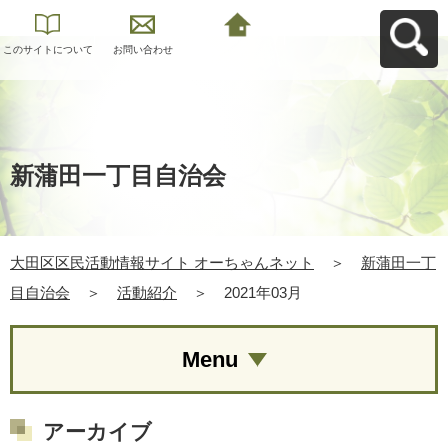
このサイトについて
お問い合わせ
大田区区民活動情報
サイト オーちゃんネ
ットへ戻る
新蒲田一丁目自治会
大田区区民活動情報サイト オーちゃんネット
＞
新蒲田一丁
目自治会
＞
活動紹介
＞
2021年03月
Menu
アーカイブ