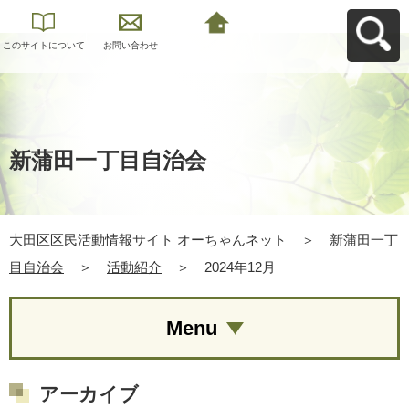
このサイトについて
お問い合わせ
大田区区民活動情報
サイト オーちゃんネ
ットへ戻る
新蒲田一丁目自治会
大田区区民活動情報サイト オーちゃんネット
＞
新蒲田一丁
目自治会
＞
活動紹介
＞
2024年12月
Menu
アーカイブ