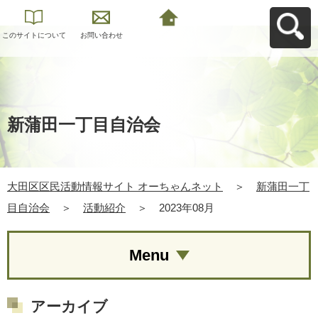
このサイトについて
お問い合わせ
大田区区民活動情報
サイト オーちゃんネ
ットへ戻る
新蒲田一丁目自治会
大田区区民活動情報サイト オーちゃんネット
＞
新蒲田一丁
目自治会
＞
活動紹介
＞
2023年08月
Menu
アーカイブ