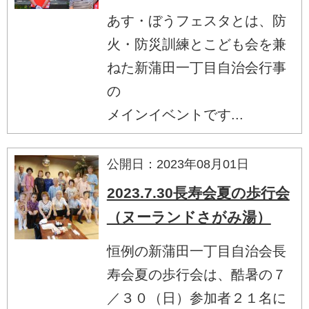
あす・ぼうフェスタとは、防
火・防災訓練とこども会を兼
ねた新蒲田一丁目自治会行事
の
メインイベントです...
公開日：2023年08月01日
2023.7.30長寿会夏の歩行会
（ヌーランドさがみ湯）
恒例の新蒲田一丁目自治会長
寿会夏の歩行会は、酷暑の７
／３０（日）参加者２１名に