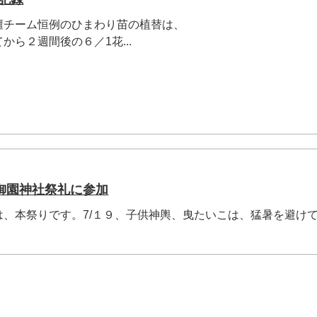
壇チーム恒例のひまわり苗の植替は、
から２週間後の６／1花...
7年御園神社祭礼に参加
は、本祭りです。7/１９、子供神輿、曳たいこは、猛暑を避け