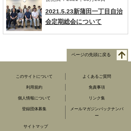
2021.5.23新蒲田一丁目自治
会定期総会について
ページの先頭に戻る
このサイトについて
よくあるご質問
利用規約
免責事項
個人情報について
リンク集
登録団体募集
メールマガジンバックナンバ
ー
サイトマップ