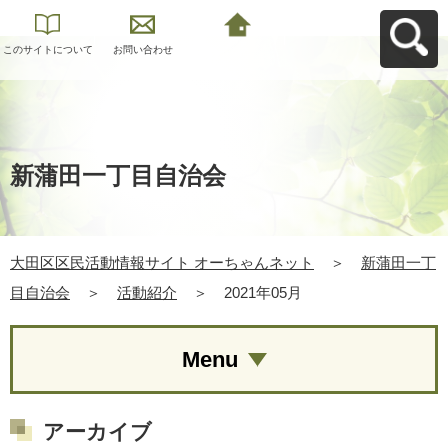
このサイトについて
お問い合わせ
大田区区民活動情報
サイト オーちゃんネ
ットへ戻る
新蒲田一丁目自治会
大田区区民活動情報サイト オーちゃんネット
＞
新蒲田一丁
目自治会
＞
活動紹介
＞
2021年05月
Menu
アーカイブ