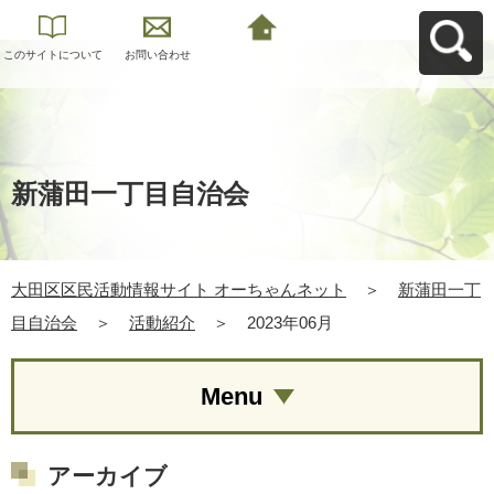
このサイトについて
お問い合わせ
大田区区民活動情報
サイト オーちゃんネ
ットへ戻る
新蒲田一丁目自治会
大田区区民活動情報サイト オーちゃんネット
＞
新蒲田一丁
目自治会
＞
活動紹介
＞
2023年06月
Menu
アーカイブ