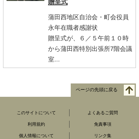
贈呈式
蒲田西地区自治会・町会役員
永年在職者感謝状
贈呈式が、６／５午前１０時
から蒲田西特別出張所7階会議
室...
ページの先頭に戻る
このサイトについて
よくあるご質問
利用規約
免責事項
個人情報について
リンク集