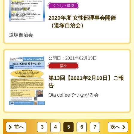
くらし・環境
2020年度 女性部理事会開催
（道塚自治会）
道塚自治会
公開日：2021年02月19日
福祉
第13回【2021年2月10日】ご報
告
Ota coffeeでつながる会
前へ
3
4
5
6
7
次へ