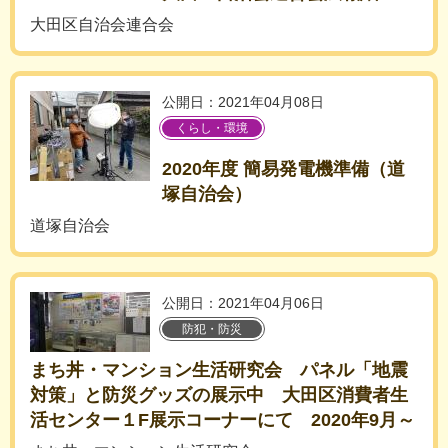
大田区自治会連合会
公開日：2021年04月08日
くらし・環境
2020年度 簡易発電機準備（道
塚自治会）
道塚自治会
公開日：2021年04月06日
防犯・防災
まち丼・マンション生活研究会 パネル「地震
対策」と防災グッズの展示中 大田区消費者生
活センター１F展示コーナーにて 2020年9月～