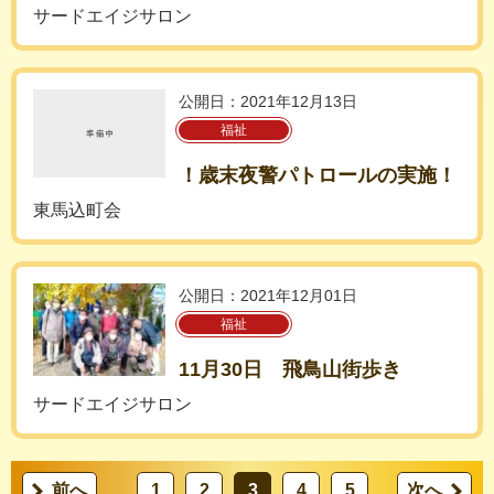
サードエイジサロン
公開日：2021年12月13日
福祉
！歳末夜警パトロールの実施！
東馬込町会
公開日：2021年12月01日
福祉
11月30日 飛鳥山街歩き
サードエイジサロン
前へ
1
2
3
4
5
次へ