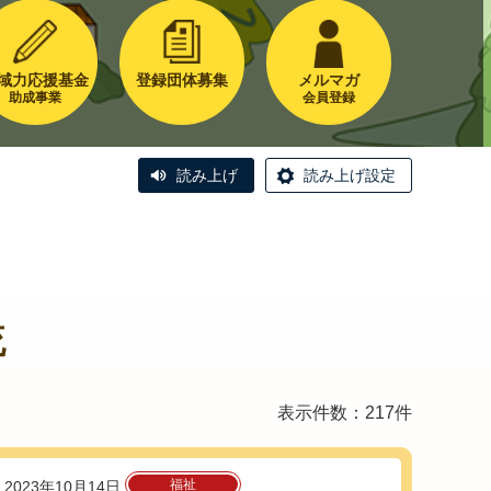
域力応援基金
登録団体募集
メルマガ
助成事業
会員登録
読み上げ
読み上げ設定
流
表示件数：217件
福祉
2023年10月14日