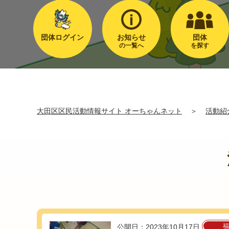
団体ログイン
お知らせ
団体
の一覧へ
を探す
大田区区民活動情報サイト オーちゃんネット
＞
活動紹
福
公開日：2023年10月17日