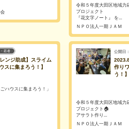
令和５年度大田区地域力
プロジェクト
究会
『花文字ノート』 を...
ＮＰＯ法人一期ＪＡＭ
・若者
公開日：
区チャレンジ助成】スライム
202
ウスに集まろう！】
作り
う！
ちごハウスに集まろう！」
令和５年度大田区地域力
プロジェクト🏠
アサラト作り...
ＮＰＯ法人一期ＪＡＭ