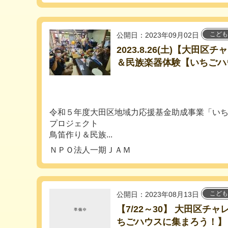
こども
公開日：2023年09月02日
2023.8.26(土)【大田
＆民族楽器体験【いちごハ
令和５年度大田区地域力応援基金助成事業「い
プロジェクト
鳥笛作り＆民族...
ＮＰＯ法人一期ＪＡＭ
こども
公開日：2023年08月13日
【7/22～30】 大田区チ
ちごハウスに集まろう！】