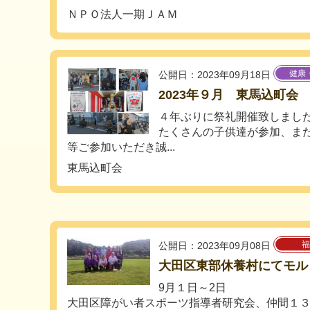
ＮＰＯ法人一期ＪＡＭ
健康
公開日：2023年09月18日
2023年９月 東馬込町会
４年ぶりに祭礼開催致しまし
たくさんの子供達が参加、ま
等ご参加いただき誠...
東馬込町会
福
公開日：2023年09月08日
大田区東部休養村にてモル
9月１日～2日
大田区障がい者スポーツ指導者研究会、仲間１