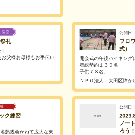
・医療
公開日：
 祭礼
フロ
式）
た！
たお父様お母様もお手伝い
開会式の午後バイキング
者総勢約１３０名
子供７８名、 ...
ＮＰＯ法人 大田区障が
祉
公開日：
ック練習
202
ノー
ろう
３名懇親会かねて広大な東