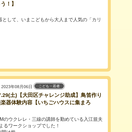
ろう！】
器として、いまこどもから大人まで人気の「カリ
こども・若者
2023年08月06日
3.7.29(土)【大田区チャレンジ助成】鳥笛作り
族楽器体験内容【いちごハウスに集まろ
】
AMのウクレレ・三線の講師を勤めている入江規夫
よるワークショップでした！