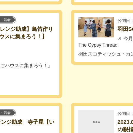
・若者
公開日：
区チャレンジ助成】鳥笛作り
羽田S
ウスに集まろう！】
♬ 今
The Gypsy Threa
羽田スコティッシュ・カ
ちごハウスに集まろう！」
・若者
公開日：
ャレンジ助成 寺子屋【い
202
の親