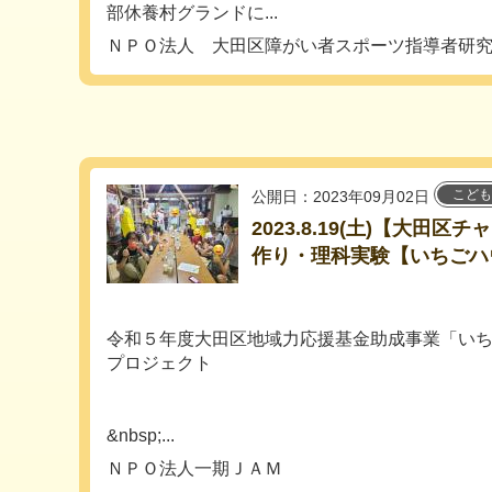
部休養村グランドに...
ＮＰＯ法人 大田区障がい者スポーツ指導者研
こども
公開日：2023年09月02日
2023.8.19(土)【大田
作り・理科実験【いちごハ
令和５年度大田区地域力応援基金助成事業「い
プロジェクト
&nbsp;...
ＮＰＯ法人一期ＪＡＭ