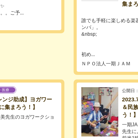
集ま
✨
。ご予...
誰でも手軽に楽しめる楽
ンバ」。
&nbsp;
初め...
ＮＰＯ法人一期ＪＡＭ
・医療
公開日：
チャレンジ助成】ヨガワー
202
に集まろう！】
＆民
う！
里美先生のヨガワークショ
一期J
先生に