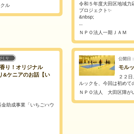
令和５年度大田区地域力
ークル
プロジェクト✨
&nbsp;
...
ＮＰＯ法人一期ＪＡＭ
づくり
公開日：
リカの香り！オリジナル
モル
ー作り&ケニアのお話【い
２２日
ルックを、今回は初めての
ＮＰＯ法人 大田区障が
基金助成事業「いちごハウ