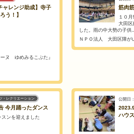
大田区チャレンジ助成】寺子
筋肉
まろう！】
１０月
大田区
した。雨の中大勢の子供..
ＮＰＯ法人 大田区障が
ィーヌ ゆめみるこぶた』
ツ・レクリエーション
公開日：
告 今月踊ったダンス
202
ハウ
ッスンを迎えました