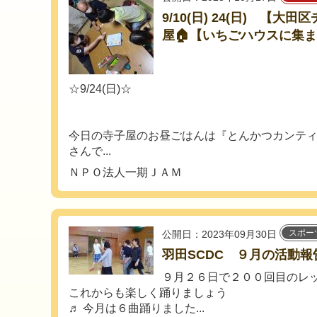
9/10(日) 24(日) 【
屋🏠【いちごハウスに集
☆9/24(日)☆
今日の寺子屋のお昼ごはんは『とんかつカンテ
さんで...
ＮＰＯ法人一期ＪＡＭ
スポー
公開日：2023年09月30日
羽田SCDC ９月の活動報
９月２６日で２００回目のレ
これからも楽しく踊りましょう
♬ 今月は６曲踊りました...