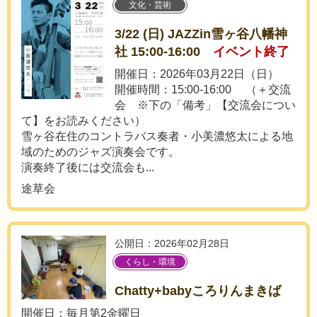
文化・芸術
3/22 (日) JAZZin雪ヶ谷八幡神
社 15:00-16:00
イベント終了
開催日：2026年03月22日（日）
開催時間：15:00-16:00 （＋交流
会 ※下の「備考」【交流会につい
て】をお読みください）
雪ヶ谷在住のコントラバス奏者・小美濃悠太による地
域のためのジャズ演奏会です。
演奏終了後には交流会も...
途草会
公開日：2026年02月28日
くらし・環境
Chatty+babyころりんまきば
開催日：毎月第2金曜日