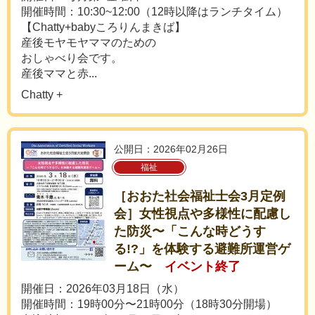
開催時間：10:30~12:00（12時以降はランチタイム）
【Chatty+babyころりんまきば】
産後モヤモヤママのための
おしゃべり会です。
産後ママと赤...
Chatty +
公開日：2026年02月26日
福祉
［おおた社会福祉士会3月定例
会］女性視点や多様性に配慮し
た防災〜「こんな時どうす
る!?」を体験する避難所運営ゲ
ーム〜
イベント終了
開催日：2026年03月18日（水）
開催時間：19時00分〜21時00分（18時30分開場）