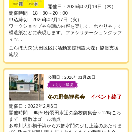
開催日：2026年02月19日（木）
開催時間：18：30～20：00
申込締切：2026年02月17日（火）
ワークショップや会議の内容を楽しく、わかりやすく
模造紙などに表現します。ファシリテーショングラフ
ィッ...
こらぼ大森(大田区区民活動支援施設大森）協働支援
施設
公開日：2026年01月28日
くらし・環境
冬の野鳥観察会
イベント終了
開催日：2022年2月6日
開催時間：9時50分羽田水辺の楽校前集合～12時ごろ
まで 解散はゴール地点
多摩川大師橋干潟から六郷水門の少し上流のあたりま