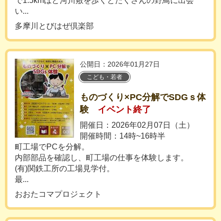
で1.5kmほど河川敷を歩くとたくさんの野鳥に出会
い...
多摩川とびはぜ倶楽部
公開日：2026年01月27日
こども・若者
ものづくり×PC分解でSDGｓ体
験
イベント終了
開催日：2026年02月07日（土）
開催時間：14時~16時半
町工場でPCを分解。
内部部品を確認し、町工場の仕事を体験します。
(有)関鉄工所の工場見学付。
最...
おおたコマプロジェクト