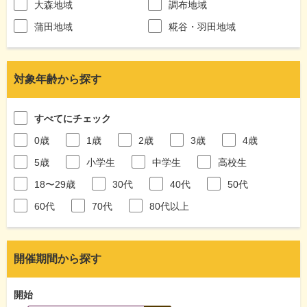
大森地域
調布地域
蒲田地域
糀谷・羽田地域
対象年齢から探す
すべてにチェック
0歳
1歳
2歳
3歳
4歳
5歳
小学生
中学生
高校生
18〜29歳
30代
40代
50代
60代
70代
80代以上
開催期間から探す
開始