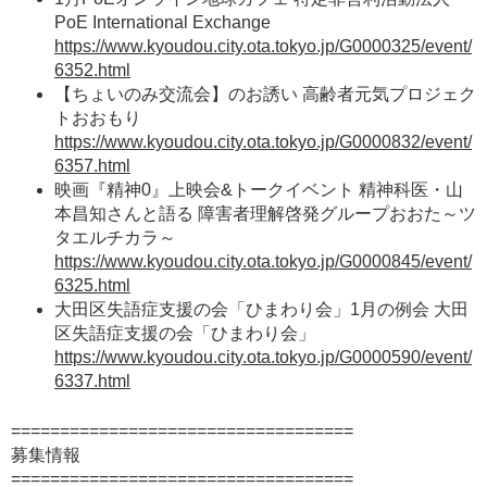
PoE International Exchange
https://www.kyoudou.city.ota.tokyo.jp/G0000325/event/
6352.html
【ちょいのみ交流会】のお誘い 高齢者元気プロジェク
トおおもり
https://www.kyoudou.city.ota.tokyo.jp/G0000832/event/
6357.html
映画『精神0』上映会&トークイベント 精神科医・山
本昌知さんと語る 障害者理解啓発グループおおた～ツ
タエルチカラ～
https://www.kyoudou.city.ota.tokyo.jp/G0000845/event/
6325.html
大田区失語症支援の会「ひまわり会」1月の例会 大田
区失語症支援の会「ひまわり会」
https://www.kyoudou.city.ota.tokyo.jp/G0000590/event/
6337.html
===================================
募集情報
===================================