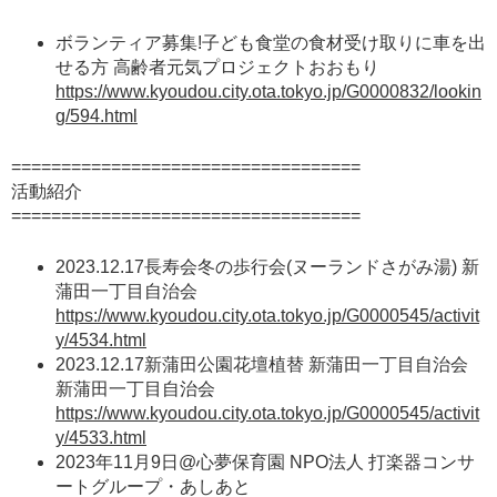
ボランティア募集!子ども食堂の食材受け取りに車を出
せる方 高齢者元気プロジェクトおおもり
https://www.kyoudou.city.ota.tokyo.jp/G0000832/lookin
g/594.html
===================================
活動紹介
===================================
2023.12.17長寿会冬の歩行会(ヌーランドさがみ湯) 新
蒲田一丁目自治会
https://www.kyoudou.city.ota.tokyo.jp/G0000545/activit
y/4534.html
2023.12.17新蒲田公園花壇植替 新蒲田一丁目自治会
新蒲田一丁目自治会
https://www.kyoudou.city.ota.tokyo.jp/G0000545/activit
y/4533.html
2023年11月9日@心夢保育園 NPO法人 打楽器コンサ
ートグループ・あしあと