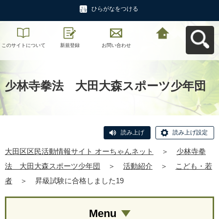
ひらがなをつける
このサイトについて
新規登録
お問い合わせ
大田区区民活動情報
サイト オーちゃんネ
ットへ戻る
少林寺拳法 大田大森スポーツ少年団
読み上げ
読み上げ設定
大田区区民活動情報サイト オーちゃんネット
＞
少林寺拳
法 大田大森スポーツ少年団
＞
活動紹介
＞
こども・若
者
＞
昇級試験に合格しました19
Menu