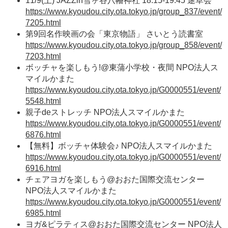
11/9(土) JAZZin雪ヶ谷八幡神社 18:15-19:45 途草会
https://www.kyoudou.city.ota.tokyo.jp/group_837/event/
7205.html
第9回名作映画の会「東京物語」 さいとう読書室
https://www.kyoudou.city.ota.tokyo.jp/group_858/event/
7203.html
ボッチャを楽しもう!@東蒲小学校・夜間 NPO法人ス
マイルかまた
https://www.kyoudou.city.ota.tokyo.jp/G0000551/event/
5548.html
親子deストレッチ NPO法人スマイルかまた
https://www.kyoudou.city.ota.tokyo.jp/G0000551/event/
6876.html
【無料】ボッチャ体験会♪ NPO法人スマイルかまた
https://www.kyoudou.city.ota.tokyo.jp/G0000551/event/
6916.html
チェアヨガを楽しもう@おおた国際交流センター
NPO法人スマイルかまた
https://www.kyoudou.city.ota.tokyo.jp/G0000551/event/
6985.html
ヨガ&ピラティス@おおた国際交流センター NPO法人