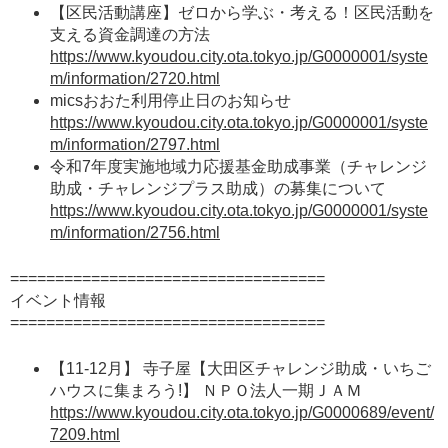
【区民活動講座】ゼロから学ぶ・考える！区民活動を
支える資金調達の方法
https://www.kyoudou.city.ota.tokyo.jp/G0000001/syste
m/information/2720.html
micsおおた利用停止日のお知らせ
https://www.kyoudou.city.ota.tokyo.jp/G0000001/syste
m/information/2797.html
令和7年度実施地域力応援基金助成事業（チャレンジ
助成・チャレンジプラス助成）の募集について
https://www.kyoudou.city.ota.tokyo.jp/G0000001/syste
m/information/2756.html
===================================
イベント情報
===================================
【11-12月】 寺子屋【大田区チャレンジ助成・いちご
ハウスに集まろう!】 ＮＰＯ法人一期ＪＡＭ
https://www.kyoudou.city.ota.tokyo.jp/G0000689/event/
7209.html