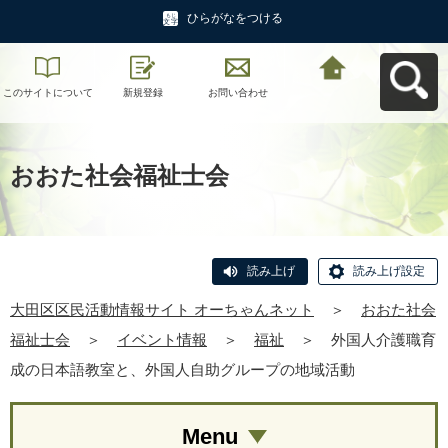
ひらがなをつける
このサイトについて
新規登録
お問い合わせ
大田区区民活動情報
サイト オーちゃんネ
ットへ戻る
おおた社会福祉士会
読み上げ
読み上げ設定
大田区区民活動情報サイト オーちゃんネット
＞
おおた社会
福祉士会
＞
イベント情報
＞
福祉
＞
外国人介護職育
成の日本語教室と、外国人自助グループの地域活動
Menu