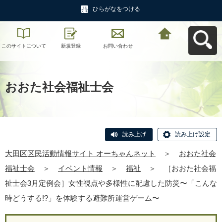
ひらがなをつける
このサイトについて
新規登録
お問い合わせ
大田区区民活動情報
サイト オーちゃんネ
ットへ戻る
おおた社会福祉士会
読み上げ
読み上げ設定
大田区区民活動情報サイト オーちゃんネット
＞
おおた社会
福祉士会
＞
イベント情報
＞
福祉
＞
［おおた社会福
祉士会3月定例会］女性視点や多様性に配慮した防災〜「こんな
時どうする!?」を体験する避難所運営ゲーム〜