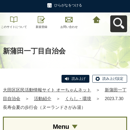
ひらがなをつける
このサイトについて
新規登録
お問い合わせ
大田区区民活動情報
サイト オーちゃんネ
ットへ戻る
新蒲田一丁目自治会
読み上げ
読み上げ設定
大田区区民活動情報サイト オーちゃんネット
＞
新蒲田一丁
目自治会
＞
活動紹介
＞
くらし・環境
＞
2023.7.30
長寿会夏の歩行会（ヌーランドさがみ湯）
Menu