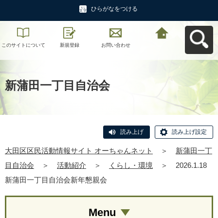
ひらがなをつける
このサイトについて
新規登録
お問い合わせ
大田区区民活動情報
サイト オーちゃんネ
ットへ戻る
新蒲田一丁目自治会
読み上げ
読み上げ設定
大田区区民活動情報サイト オーちゃんネット
＞
新蒲田一丁
目自治会
＞
活動紹介
＞
くらし・環境
＞
2026.1.18
新蒲田一丁目自治会新年懇親会
Menu