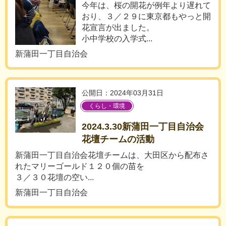
今年は、桜の開花が例年より遅れて
おり、３／２９に東京都もやっと開
花宣言が出ました。
小中学校の入学式...
新蒲田一丁目自治会
公開日：2024年03月31日
くらし・環境
2024.3.30新蒲田一丁目自治会
花壇チームの活動
新蒲田一丁目自治会花壇チームは、大田区から配布さ
れたマリーゴールド１２０個の苗を
３／３０花壇の空い...
新蒲田一丁目自治会