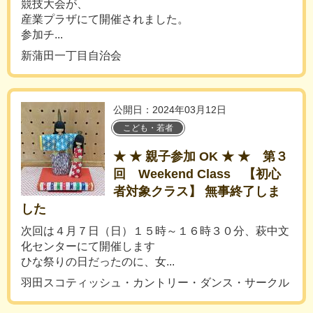
競技大会が、
産業プラザにて開催されました。
参加チ...
新蒲田一丁目自治会
公開日：2024年03月12日
こども・若者
★ ★ 親子参加 OK ★ ★ 第３
回 Weekend Class 【初心
者対象クラス】 無事終了しま
した
次回は４月７日（日）１５時～１６時３０分、萩中文
化センターにて開催します
ひな祭りの日だったのに、女...
羽田スコティッシュ・カントリー・ダンス・サークル