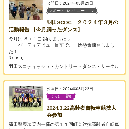
公開日：2024年03月29日
スポーツ・レクリエーション
羽田SCDC ２０２４年３月の
活動報告 【今月踊ったダンス】
今月は ８＋１曲 踊りました ♫
パーティデビュー目前で、一所懸命練習しまし
た！
&nbsp; ...
羽田スコティッシュ・カントリー・ダンス・サークル
公開日：2024年03月22日
くらし・環境
2024.3.22高齢者自転車競技大
会参加
蒲田警察署管内主催の第１１回町会対抗高齢者自転車