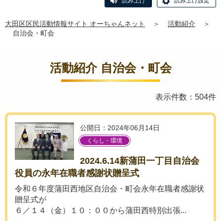
読み上げ
読み上げ設定
大田区区民活動情報サイト オーちゃんネット
＞
活動紹介
＞
自治会・町会
活動紹介 自治会・町会
表示件数：504件
公開日：2024年06月14日
くらし・環境
2024.6.14新蒲田一丁目自治会
役員の永年在職者感謝状贈呈式
令和６年度蒲田西地区自治会・町会永年在職者感謝状
贈呈式が
６／１４（金）１０：００から蒲田西特別出張...