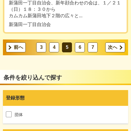
新蒲田一丁目自治会、新年顔合わせの会は、１／２１
（日）１８：３０から
カムカム新蒲田地下２階の広々と...
新蒲田一丁目自治会
前へ
3
4
5
6
7
次へ
条件を絞り込んで探す
登録形態
団体