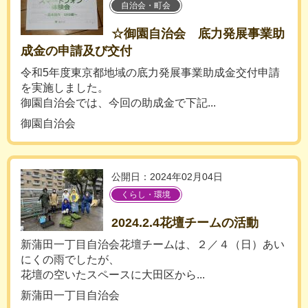
自治会・町会
☆御園自治会 底力発展事業助
成金の申請及び交付
令和5年度東京都地域の底力発展事業助成金交付申請
を実施しました。
御園自治会では、今回の助成金で下記...
御園自治会
公開日：2024年02月04日
くらし・環境
2024.2.4花壇チームの活動
新蒲田一丁目自治会花壇チームは、２／４（日）あい
にくの雨でしたが、
花壇の空いたスペースに大田区から...
新蒲田一丁目自治会