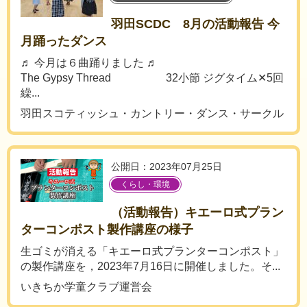
羽田SCDC 8月の活動報告 今
月踊ったダンス
♬ 今月は６曲踊りました ♬
The Gypsy Thread 32小節 ジグタイム✕5回
繰...
羽田スコティッシュ・カントリー・ダンス・サークル
公開日：2023年07月25日
くらし・環境
（活動報告）キエーロ式プラン
ターコンポスト製作講座の様子
生ゴミが消える「キエーロ式プランターコンポスト」
の製作講座を，2023年7月16日に開催しました。そ...
いきちか学童クラブ運営会