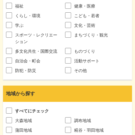
福祉
健康・医療
くらし・環境
こども・若者
学ぶ
文化・芸術
スポーツ・レクリエー
まちづくり・観光
ション
多文化共生・国際交流
ものづくり
自治会・町会
活動サポート
防犯・防災
その他
地域から探す
すべてにチェック
大森地域
調布地域
蒲田地域
糀谷・羽田地域