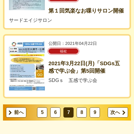
第１回気楽なお喋りサロン開催
サードエイジサロン
公開日：2021年04月22日
福祉
2021年3月22日(月)「SDGs五
感で学ぶ会」第5回開催
SDGｓ 五感で学ぶ会
前へ
5
6
7
8
9
次へ