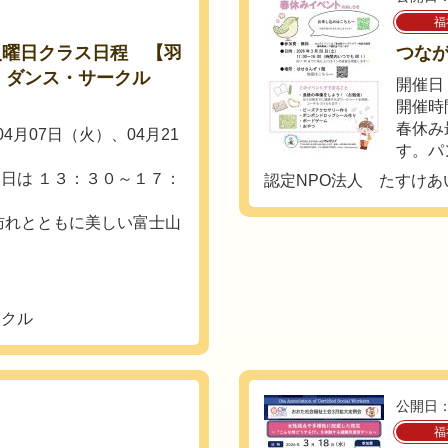
福
火曜日クラス日程 【羽
つな
・ダンス・サークル
開催日：
開催時間
春休み
4月07日（火）、04月21
す。パ
日は １３：３０～１７：
認定NPO法人 たすけ
の訪れとともに美しい富士山
ークル
公開日：
福