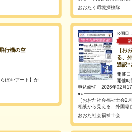
おおたく環境探検隊
公開日：
福
紙飛行機の空
［お
る、
通訳
開催日：
らぼdeアート】が
開催時間
申込締切：2026年02月1
●○━━━━━━━━━━
［おおた社会福祉士会2
相談から見える、外国籍住.
おおた社会福祉士会