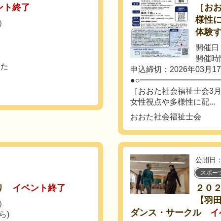
ント終了
［お
様性に
日）
体験
開催日：
開催時間
した
申込締切：2026年03月1
●○━━━━━━━━━━
［おおた社会福祉士会3
女性視点や多様性に配...
おおた社会福祉士会
公開日：
スポー
り
イベント終了
２０
【羽田
日）
ダンス・サークル
イ
ら)