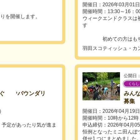
開催日：2026年03月0
開催時間：13:30～16：0
つりを開催します。
ウィークエンドクラスは
す
初めての方はもちろん
羽田スコティッシュ・カ
公開日：
くらし
ぐ ‘バウンダリ
みん
了
募集
月）
開催日：2026年04月19
開催時間：10時から12時
、予定があったり気が進ま
申込締切：2026年04月0
？
恒例となったミニ田んぼ
併せ1 つにまとめました。