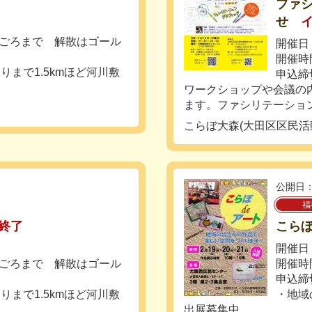
ファ
せ
時ごろまで 解散はゴール
開催日：
開催時間
まで1.5kmほど河川敷
申込締
ワークショップや会議の
ます。ファシリテーション
こらぼ大森(大田区区民
公開日：
福
終了
こらぼ
開催日：
時ごろまで 解散はゴール
開催時間
申込締
まで1.5kmほど河川敷
・地域
出展募集中