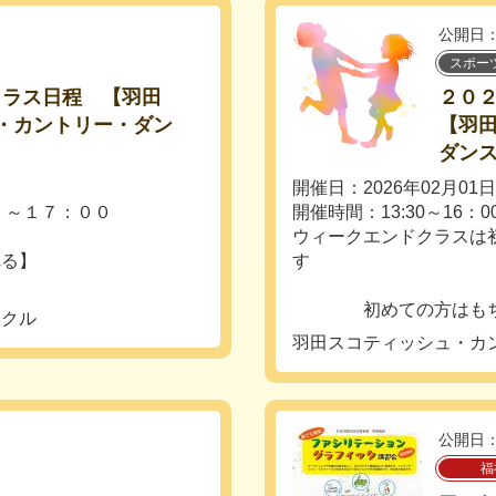
公開日：
スポー
クラス日程 【羽田
２０
ュ・カントリー・ダン
【羽田
ダン
開催日：2026年02月0
 ～１７：００
開催時間：13:30～16：0
ウィークエンドクラスは
わず踊れる】
す
初めての方はもちろん
ークル
羽田スコティッシュ・カ
公開日：
福