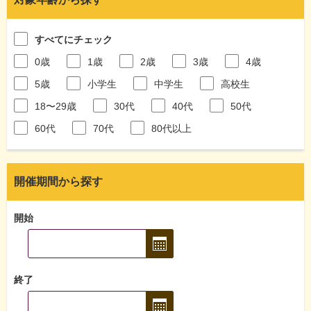
すべてにチェック
0歳
1歳
2歳
3歳
4歳
5歳
小学生
中学生
高校生
18〜29歳
30代
40代
50代
60代
70代
80代以上
開催期間から探す
開始
終了