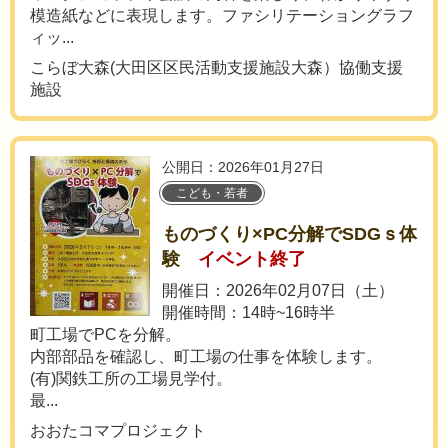
模造紙などに表現します。ファシリテーショングラフ
ィッ...
こらぼ大森(大田区区民活動支援施設大森）協働支援
施設
公開日：2026年01月27日
こども・若者
ものづくり×PC分解でSDGｓ体
験
イベント終了
開催日：2026年02月07日（土）
開催時間：14時~16時半
町工場でPCを分解。
内部部品を確認し、町工場の仕事を体験します。
(有)関鉄工所の工場見学付。
最...
おおたコマプロジェクト