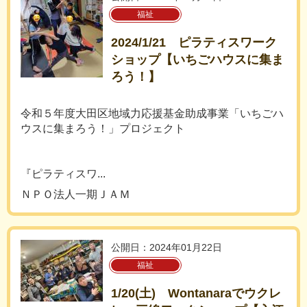
福祉
2024/1/21 ピラティスワーク
ショップ【いちごハウスに集ま
ろう！】
令和５年度大田区地域力応援基金助成事業「いちごハ
ウスに集まろう！」プロジェクト
『ピラティスワ...
ＮＰＯ法人一期ＪＡＭ
公開日：2024年01月22日
福祉
1/20(土) Wontanaraでウクレ