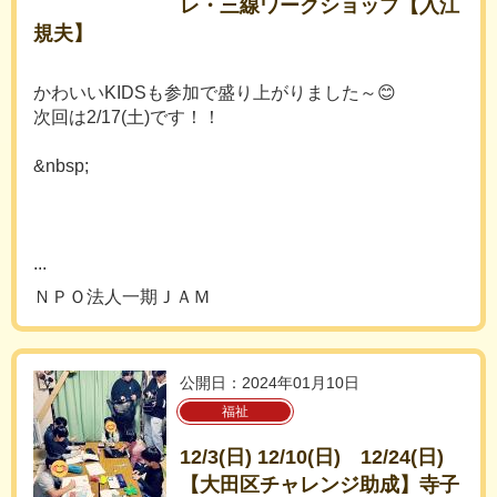
レ・三線ワークショップ【入江
規夫】
かわいいKIDSも参加で盛り上がりました～😊
次回は2/17(土)です！！
&nbsp;
...
ＮＰＯ法人一期ＪＡＭ
公開日：2024年01月10日
福祉
12/3(日) 12/10(日) 12/24(日)
【大田区チャレンジ助成】寺子