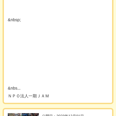
&nbsp;
&nbs...
ＮＰＯ法人一期ＪＡＭ