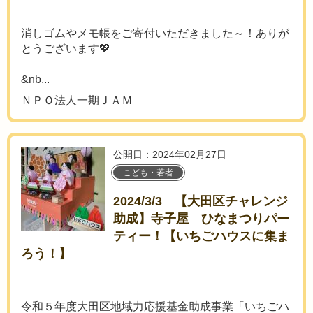
消しゴムやメモ帳をご寄付いただきました～！ありが
とうございます💖
&nb...
ＮＰＯ法人一期ＪＡＭ
公開日：2024年02月27日
こども・若者
2024/3/3 【大田区チャレンジ
助成】寺子屋 ひなまつりパー
ティー！【いちごハウスに集ま
ろう！】
令和５年度大田区地域力応援基金助成事業「いちごハ