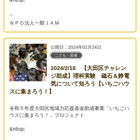
...
ＮＰＯ法人一期ＪＡＭ
公開日：2024年02月24日
こども・若者
2024/2/18 【大田区チャレン
ジ助成】理科実験 磁石＆静電
気について知ろう【いちごハウ
スに集まろう！】
令和５年度大田区地域力応援基金助成事業「いちごハ
ウスに集まろう！」プロジェクト
&nbsp;