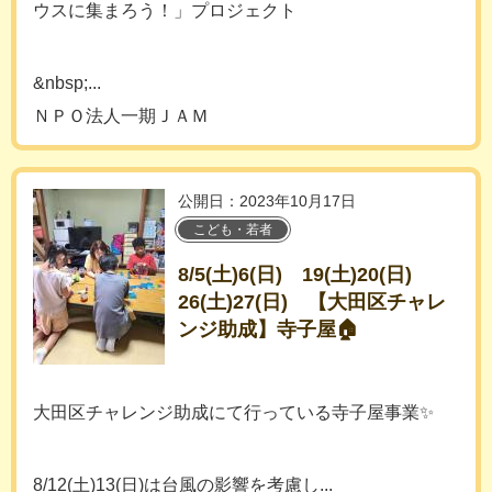
ウスに集まろう！」プロジェクト
&nbsp;...
ＮＰＯ法人一期ＪＡＭ
公開日：2023年10月17日
こども・若者
8/5(土)6(日) 19(土)20(日)
26(土)27(日) 【大田区チャレ
ンジ助成】寺子屋🏠
大田区チャレンジ助成にて行っている寺子屋事業✨
8/12(土)13(日)は台風の影響を考慮し...