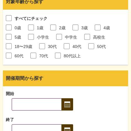
対象年齢から探す
すべてにチェック
0歳
1歳
2歳
3歳
4歳
5歳
小学生
中学生
高校生
18〜29歳
30代
40代
50代
60代
70代
80代以上
開催期間から探す
開始
終了