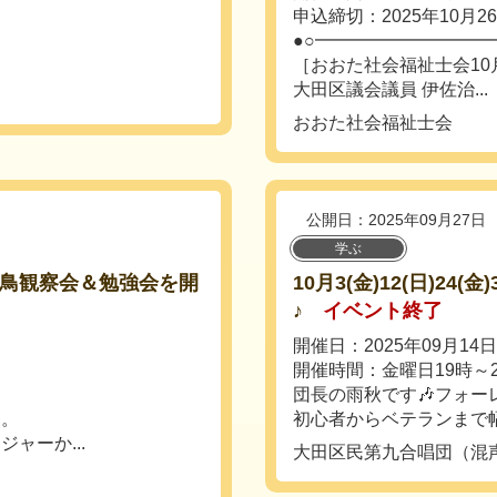
申込締切：2025年10月2
●○━━━━━━━━━━
［おおた社会福祉士会10
大田区議会議員 伊佐治...
おおた社会福祉士会
公開日：2025年09月27日
学ぶ
野鳥観察会＆勉強会を開
10月3(金)12(日)2
♪
イベント終了
開催日：2025年09月14
開催時間：金曜日19時～2
団長の雨秋です🎶フォー
す。
初心者からベテランまで幅
ャーか...
大田区民第九合唱団（混