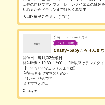
団長の雨秋です🎶フォーレ レクイエムの練習
初心者からベテランまで幅広く募集中...
大田区民第九合唱団（混声）
公開日：2025年08月23日
くらし・環境
Chatty+babyころりんま
開催日：毎月第2金曜日
開催時間：10:30~12:00（12時以降はランチタ
【Chatty+babyころりんまきば】
産後モヤモヤママのための
おしゃべり会です。
産後ママと赤...
Chatty +