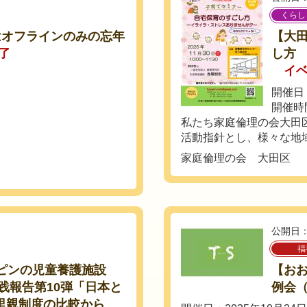
くらし
はオフラインのみの忘年
【大
了
し方
イ
開催日：
開催時間
私たち家庭倫理の会大田
活動指針とし、様々な地域
家庭倫理の会 大田区
公開日：
福
ピンの児童養護施設
【おお
』実践報告第10弾「日本と
例会
里親制度の比較から