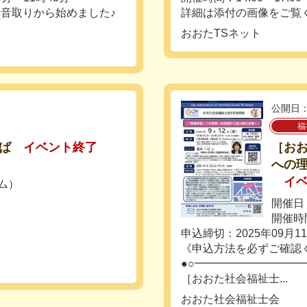
を音取りから始めました♪
詳細は添付の画像をご覧
おおたTSネット
公開日：
福
きば
イベント終了
［お
への
イ
イム）
開催日：
開催時間
申込締切：2025年09月1
《申込方法を必ずご確認
●○━━━━━━━━━━
［おおた社会福祉士...
おおた社会福祉士会