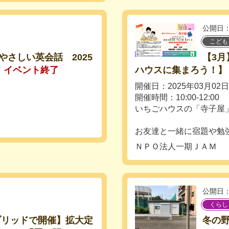
公開日：
こども
さしい英会話 2025
【3月
イベント終了
ハウスに集まろう！】
開催日：2025年03月0
開催時間：10:00-12:00
いちごハウスの「寺子屋」
お友達と一緒に宿題や勉強
ＮＰＯ法人一期ＪＡＭ
公開日：
くらし
ブリッドで開催】拡大定
冬の