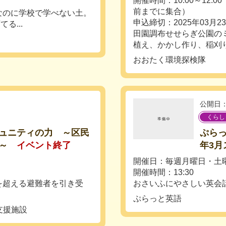
開催時間：10:00～12:0
前までに集合）
なのに学校で学べない土。
申込締切：2025年03月2
る...
田園調布せせらぎ公園の
植え、かかし作り、稲刈り
おおたく環境探検隊
公開日：
くらし
ュニティの力 ～区民
ぷらっ
～
イベント終了
年3月
開催日：毎週月曜日・土
開催時間：13:30
を超える避難者を引き受
おさいふにやさしい英会
ぷらっと英語
支援施設