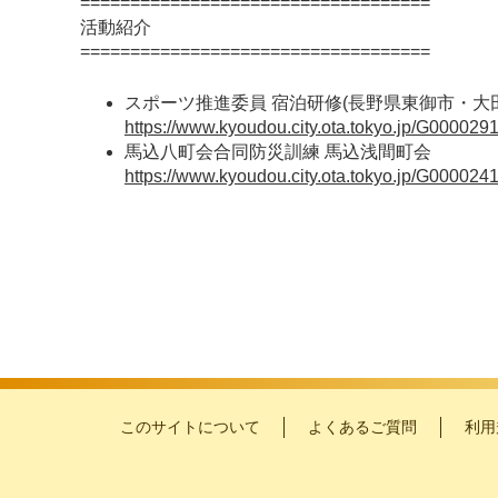
===================================
活動紹介
===================================
スポーツ推進委員 宿泊研修(長野県東御市・大
https://www.kyoudou.city.ota.tokyo.jp/G0000291/
馬込八町会合同防災訓練 馬込浅間町会
https://www.kyoudou.city.ota.tokyo.jp/G0000241/
このサイトについて
よくあるご質問
利用