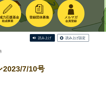
域力応援基金
登録団体募集
メルマガ
助成事業
会員登録
読み上げ
読み上げ設定
号
3/7/10号