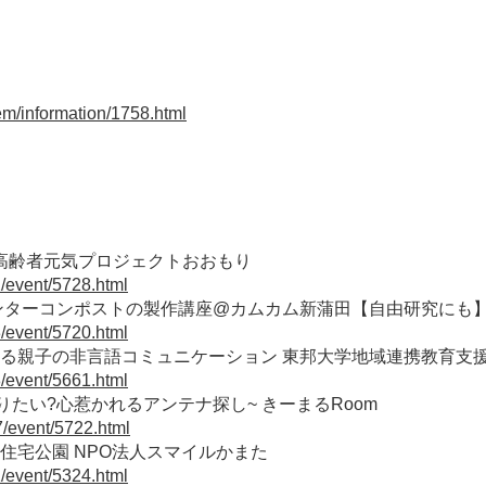
em/information/1758.html
 高齢者元気プロジェクトおおもり
2/event/5728.html
ンターコンポストの製作講座@カムカム新蒲田【自由研究にも】
3/event/5720.html
ら探る親子の非言語コミュニケーション 東邦大学地域連携教育支
8/event/5661.html
たい?心惹かれるアンテナ探し~ きーまるRoom
7/event/5722.html
田住宅公園 NPO法人スマイルかまた
1/event/5324.html