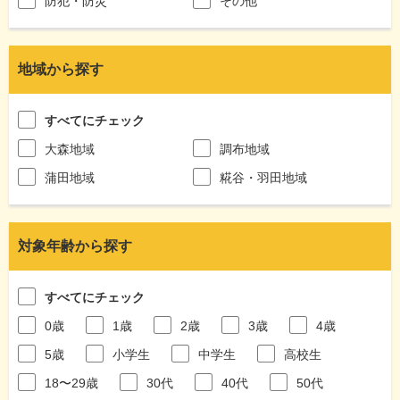
防犯・防災
その他
地域から探す
すべてにチェック
大森地域
調布地域
蒲田地域
糀谷・羽田地域
対象年齢から探す
すべてにチェック
0歳
1歳
2歳
3歳
4歳
5歳
小学生
中学生
高校生
18〜29歳
30代
40代
50代