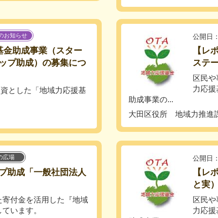
のお知らせ
公開日：
基金助成事業（スター
【レ
ップ助成）の募集につ
ステ
区民や
力応援
資とした「地域力応援基
助成事業の...
大田区役所 地域力推進
の広場
公開日：
プ助成「一般社団法人
【レポ
と実
た寄付金を活用した『地域
区民や
しています。
力応援