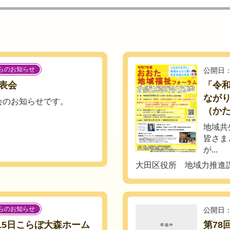
らのお知らせ
公開日：
表会
「令
なが
会のお知らせです。
（か
地域共
皆さま
が...
大田区役所 地域力推進
らのお知らせ
公開日：
月15日こらぼ大森ホーム
第78