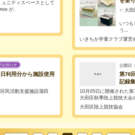
を乗
ミュニティスペースとして
rew が、
✨ 大
いつも
う...
いきちか学童クラブ運営
のお知らせ
公開日：
１日利用分から施設使用
第78
記録
区民活動支援施設蒲田
10月05日に開催された
大田区秋季陸上競技大会
大田区陸上競技協会