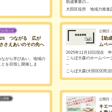
助成事業の...
大田区役所 地域力推進
のお知らせ
公開日：
25 つながる 広が
【助成
ささえあいのその先へ
ムペ
2025年11月10日現在
こらぼ大森のホームペー
めながら学びあい、地域の
...
ことを目指し開催しま
こらぼ大森(大田区区民
ち情報
公開日：
キエ