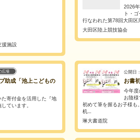
202
ト・ゴ
行なわれた第78回大田区周回
。
大田区陸上競技協会
支援施設
の広場
公開日：
プ助成「池上こどもの
お書
今年度
お陰様
いた寄付金を活用した『地
初めて筆を握るお子様も
施しています。
机...
琳大書道院