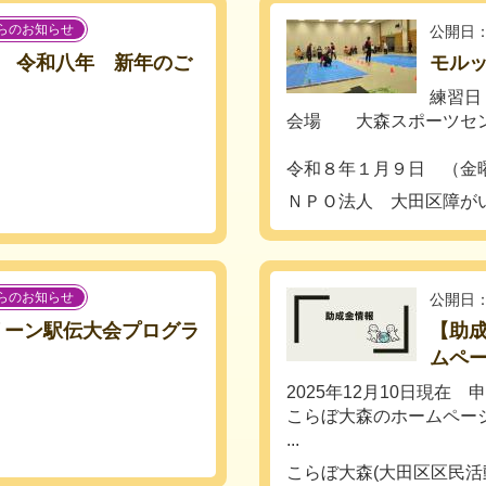
らのお知らせ
公開日：
 令和八年 新年のご
モル
練習
会場 大森スポーツセン
令和８年１月９日 （金曜
ＮＰＯ法人 大田区障が
らのお知らせ
公開日：
リーン駅伝大会プログラ
【助成
ムペ
2025年12月10日現在
こらぼ大森のホームペー
...
こらぼ大森(大田区区民